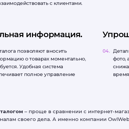
взаимодействовать с клиентами.
альная информация.
Упрощ
талога позволяют вносить
Детал
ормацию о товарах моментально,
фото, 
ебуется. Удобная система
снижа
печивает полное управление
время
аталогом
– проще в сравнении с интернет-мага
налам своего дела. А именно компании OwlWe