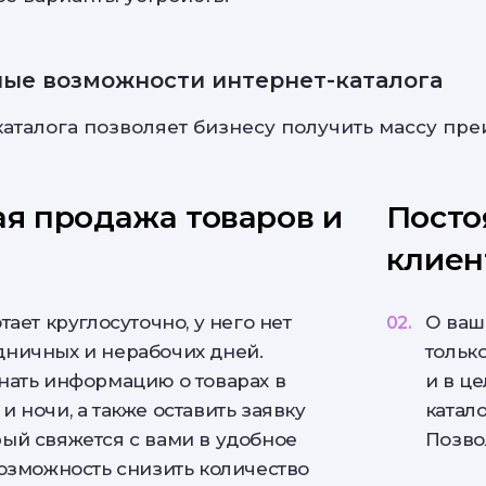
ые возможности интернет-каталога
аталога позволяет бизнесу получить массу пре
я продажа товаров и
Посто
клиен
тает круглосуточно, у него нет
О ваше
дничных и нерабочих дней.
только
нать информацию о товарах в
и в це
и ночи, а также оставить заявку
катал
ый свяжется с вами в удобное
Позво
возможность снизить количество