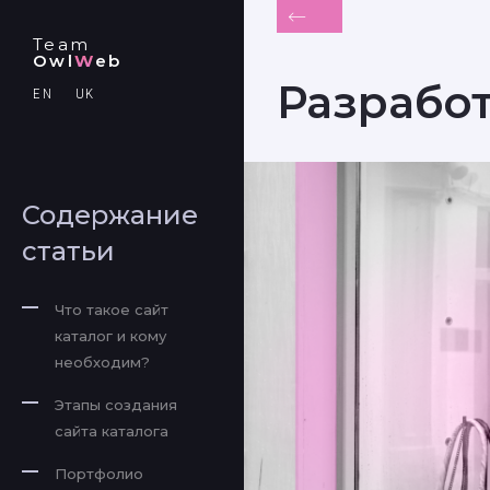
Team
Owl
W
eb
Разработ
EN
UK
Содержание
статьи
Что такое сайт
каталог и кому
необходим?
Этапы создания
сайта каталога
Портфолио