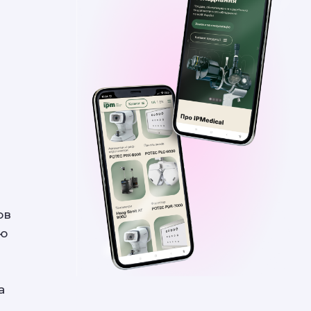
и
ов
сю
а