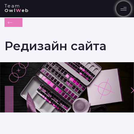
Team
Owl
W
eb
EN
UK
Редизайн сайта
УСЛУГИ
ПРОДУКТЫ
ПОРТФОЛИО РАБОТ
БЛОГ