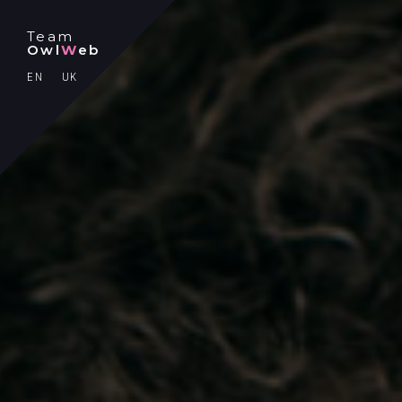
Team
Owl
W
eb
EN
UK